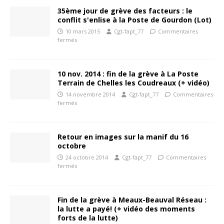
35ème jour de grève des facteurs : le
conflit s'enlise à la Poste de Gourdon (Lot)
10 mars 2015
Cgt-fapt_77
Commentaires
fermés
10 nov. 2014 : fin de la grève à La Poste
Terrain de Chelles les Coudreaux (+ vidéo)
14 novembre 2014
Cgt-fapt_77
Commentaires
fermés
Retour en images sur la manif du 16
octobre
24 octobre 2014
Cgt-fapt_77
Commentaires
fermés
Fin de la grève à Meaux-Beauval Réseau :
la lutte a payé! (+ vidéo des moments
forts de la lutte)