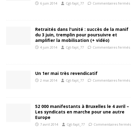
6 juin 2014
Cgt-fapt_77
Commentaires fermés
Retraités dans l'unité : succès de la manif
du 3 juin, tremplin pour poursuivre et
amplifier la mobilisation (+ vidéo)
4 juin 2014
Cgt-fapt_77
Commentaires fermés
Un 1er mai très revendicatif
2 mai 2014
Cgt-fapt_77
Commentaires fermés
52 000 manifestants à Bruxelles le 4 avril –
Les syndicats en marche pour une autre
Europe
7 avril 2014
Cgt-fapt_77
Commentaires fermés