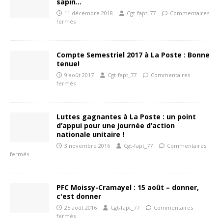
sapin…
11 décembre 2018
Cgt-fapt_77
Commentaires
fermés
Compte Semestriel 2017 à La Poste : Bonne
tenue!
9 août 2017
Cgt-fapt_77
Commentaires
fermés
Luttes gagnantes à La Poste : un point
d’appui pour une journée d’action
nationale unitaire !
3 novembre 2016
Cgt-fapt_77
Commentaires
fermés
PFC Moissy-Cramayel : 15 août – donner,
c'est donner
25 août 2016
Cgt-fapt_77
Commentaires
fermés