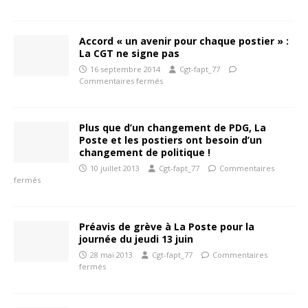
Accord « un avenir pour chaque postier » :
La CGT ne signe pas
16 septembre 2014
Cgt-fapt_77
Commentaires fermés
Plus que d’un changement de PDG, La
Poste et les postiers ont besoin d’un
changement de politique !
10 juillet 2013
Cgt-fapt_77
Commentaires
fermés
Préavis de grève à La Poste pour la
journée du jeudi 13 juin
28 mai 2013
Cgt-fapt_77
Commentaires
fermés