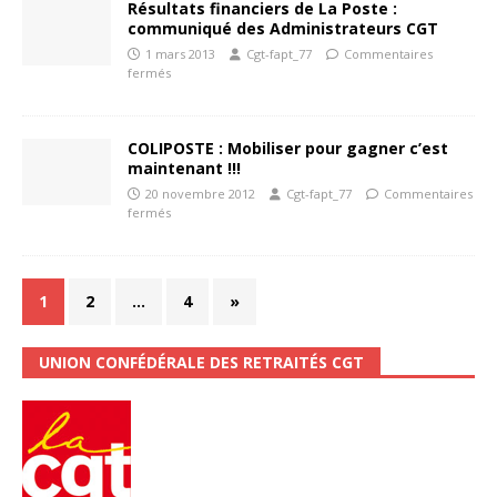
Résultats financiers de La Poste :
communiqué des Administrateurs CGT
1 mars 2013
Cgt-fapt_77
Commentaires
fermés
COLIPOSTE : Mobiliser pour gagner c’est
maintenant !!!
20 novembre 2012
Cgt-fapt_77
Commentaires
fermés
1
2
…
4
»
UNION CONFÉDÉRALE DES RETRAITÉS CGT